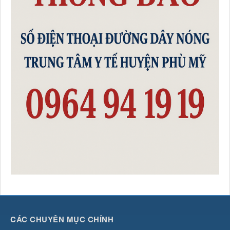
Số :
78 / KH-TTYT
Tên :
Kế hoạch Triển khai thực hiện Phong trào thi đua “Đổi
mới sáng tạo, phát triển khoa học công nghệ, chuyển đổi số,
chuyển đổi xanh”
Thời gian đăng: 13/05/2026
lượt xem: 142 | lượt tải:49
Số :
QĐ-TTYT
Tên :
Quyết định về việc Phê duyệt kết quả lựa chọn Tổ
chức hành nghề Đấu giá Thanh lý tài sản công hư hỏng,
CCDC hư hỏng, phế liệu thu hồi của Trung tâm Y tế Phù Mỹ
Thời gian đăng: 08/05/2026
lượt xem: 122 | lượt tải:58
Số :
51/TB-TTYT
Tên :
Thông báo Kết quả lựa chọn Tổ chức hành nghề đấu
giá Tài sản Thanh lý tài sản công hư hỏng, CCDC hư hỏng,
phế liệu thu hồi của Trung tâm Y tế Phù Mỹ
Thời gian đăng: 08/05/2026
lượt xem: 127 | lượt tải:58
CÁC CHUYÊN MỤC CHÍNH
Số :
336 / QĐ –TTYT
Tên :
QUYẾT ĐỊNH Về việc ban hành Quy chế quản lý, sử