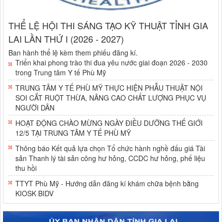
THỂ LỆ HỘI THI SÁNG TẠO KỸ THUẬT TỈNH GIA
LAI LẦN THỨ I (2026 - 2027)
Ban hành thể lệ kèm them phiếu đăng kí.
Triển khai phong trào thi đua yêu nước giai đoạn 2026 - 2030
trong Trung tâm Y tế Phù Mỹ
TRUNG TÂM Y TẾ PHÙ MỸ THỰC HIỆN PHẪU THUẬT NỘI
SOI CẮT RUỘT THỪA, NÂNG CAO CHẤT LƯỢNG PHỤC VỤ
NGƯỜI DÂN
HOẠT ĐỘNG CHÀO MỪNG NGÀY ĐIỀU DƯỠNG THẾ GIỚI
12/5 TẠI TRUNG TÂM Y TẾ PHÙ MỸ
Thông báo Kết quả lựa chọn Tổ chức hành nghề đấu giá Tài
sản Thanh lý tài sản công hư hỏng, CCDC hư hỏng, phế liệu
thu hồi
TTYT Phù Mỹ - Hướng dẫn đăng kí khám chữa bệnh bằng
KIOSK BIDV