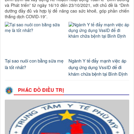
và Phát triển” từ ngày 16/10 đến 23/10/2021, với chủ đề là “Dinh
dưỡng đầy đủ và hợp lý để nâng cao sức khoẻ, góp phần chiến
thắng dịch COVID-19”.
Tại sao nuôi con bằng sữa mẹ
Ngành Y tế đẩy mạnh việc áp
là tốt nhất?
dụng ứng dụng VssID để đi
khám chữa bệnh tại Bình Định
PHÁC ĐỒ ĐIỀU TRỊ
Số :
336 / QĐ –TTYT
Tên :
QUYẾT ĐỊNH Về việc ban hành Quy chế quản lý, sử
dụng tài sản công tại Trung tâm Y tế Phù Mỹ
Thời gian đăng: 28/07/2026
lượt xem: 30 | lượt tải:46