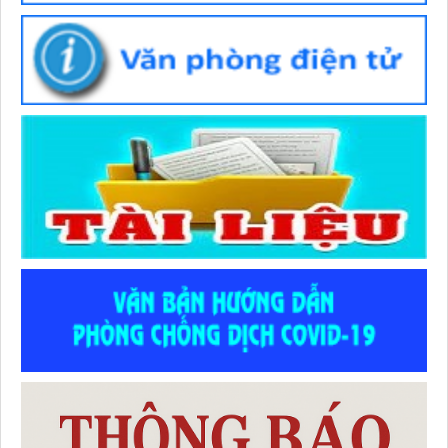
Thời gian đăng: 02/07/2026
lượt xem: 55 | lượt tải:49
Số :
486 / TTYT-KHNVĐD
Tên :
V/v triển khai tài liệu “Hướng dẫn chẩn đoán và điều trị
dinh dưỡng cho người bệnh ung thư”
Thời gian đăng: 22/06/2026
lượt xem: 117 | lượt tải:53
Số :
1768 / QĐ-BYT
Tên :
Quyết định Về việc ban hành tài liệu chuyên môn
“Hướng dẫn chẩn đoán và điều trị dinh dưỡng cho người
bệnh ung thư”
Thời gian đăng: 22/06/2026
lượt xem: 162 | lượt tải:68
Số :
32/2023/TT-BYT
Tên :
Thông tư Quy định chi tiết về một số điều của Luật
Khám bệnh, chữa bệnh
Thời gian đăng: 05/05/2026
lượt xem: 539 | lượt tải:1326