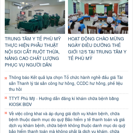
TRUNG TÂM Y TẾ PHÙ MỸ
HOẠT ĐỘNG CHÀO MỪNG
THỰC HIỆN PHẪU THUẬT
NGÀY ĐIỀU DƯỠNG THẾ
NỘI SOI CẮT RUỘT THỪA,
GIỚI 12/5 TẠI TRUNG TÂM Y
NÂNG CAO CHẤT LƯỢNG
TẾ PHÙ MỸ
PHỤC VỤ NGƯỜI DÂN
Thông báo Kết quả lựa chọn Tổ chức hành nghề đấu giá Tài
sản Thanh lý tài sản công hư hỏng, CCDC hư hỏng, phế liệu
thu hồi
TTYT Phù Mỹ - Hướng dẫn đăng kí khám chữa bệnh bằng
KIOSK BIDV
Về việc công khai và áp dụng giá dịch vụ khám bệnh, chữa
bệnh thuộc danh mục do quỹ Bảo hiểm y tế thanh toán và giá
dịch vụ khám bệnh, chữa bệnh không thuộc danh mục do quỹ
bảo hiểm thanh toán mà không phải là dịch vụ khám, chữa