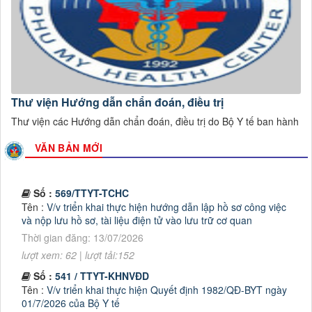
Số :
18 / KH-BTCHT
Tên :
KẾ HOẠCH TRIỂN KHAI HỘI THI SÁNG TẠO KĨ
THUẬT TỈNH GIA LAI, LẦN THỨ I
Thời gian đăng: 02/07/2026
lượt xem: 56 | lượt tải:46
Số :
612/TTYT-KHNVĐD
Tên :
V/v triển khai Tuần lễ thế giới nuôi con bằng sữa mẹ
Thư viện Hướng dẫn chẩn đoán, điều trị
năm 2026
Thư viện các Hướng dẫn chẩn đoán, điều trị do Bộ Y tế ban hành
Thời gian đăng: 22/07/2026
lượt xem: 97 | lượt tải:34
VĂN BẢN MỚI
Số :
569/TTYT-TCHC
Tên :
V/v triển khai thực hiện hướng dẫn lập hồ sơ công việc
và nộp lưu hồ sơ, tài liệu điện tử vào lưu trữ cơ quan
Thời gian đăng: 13/07/2026
lượt xem: 62 | lượt tải:152
Số :
541 / TTYT-KHNVĐD
Tên :
V/v triển khai thực hiện Quyết định 1982/QĐ-BYT ngày
01/7/2026 của Bộ Y tế
Thời gian đăng: 07/07/2026
lượt xem: 166 | lượt tải:76