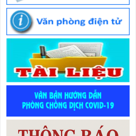
Thời gian đăng: 02/07/2026
lượt xem: 61 | lượt tải:46
Số :
1982 /QĐ-BYT
Tên :
QUYẾT ĐỊNH Ban hành “Hướng dẫn chuyên môn các
biện pháp thực hiện dinh dưỡng trong phòng bệnh”
Thời gian đăng: 07/07/2026
lượt xem: 263 | lượt tải:81
Số :
1983 /QĐ-BYT
Tên :
QUYẾT ĐỊNH Ban hành “Hướng dẫn kiểm soát yếu tố
nguy cơ, người có yếu tố nguy cơ, người mắc bệnh không lây
nhiễm tại cộng đồng”
Thời gian đăng: 07/07/2026
lượt xem: 280 | lượt tải:106
Số :
2710 / QĐ-UBND
Tên :
QUYẾT ĐỊNH Ban hành Thể lệ Hội thi Sáng tạo Kỹ
thuật tỉnh lần thứ I (2026-2027)
Thời gian đăng: 02/07/2026
lượt xem: 55 | lượt tải:49
Số :
486 / TTYT-KHNVĐD