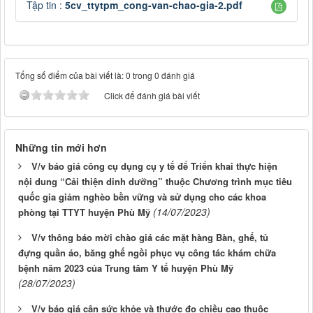
Tập tin :
5cv_ttytpm_cong-van-chao-gia-2.pdf
Tổng số điểm của bài viết là: 0 trong 0 đánh giá
Click để đánh giá bài viết
Những tin mới hơn
V/v báo giá công cụ dụng cụ y tế để Triển khai thực hiện
nội dung “Cải thiện dinh dưỡng” thuộc Chương trình mục tiêu
quốc gia giảm nghèo bền vững và sử dụng cho các khoa
(14/07/2023)
phòng tại TTYT huyện Phù Mỹ
V/v thông báo mời chào giá các mặt hàng Bàn, ghế, tủ
đựng quần áo, băng ghế ngồi phục vụ công tác khám chữa
bệnh năm 2023 của Trung tâm Y tế huyện Phù Mỹ
(28/07/2023)
V/v báo giá cân sức khỏe và thước đo chiều cao thuộc