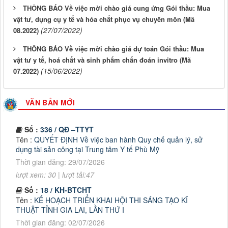
THÔNG BÁO Về việc mời chào giá cung ứng Gói thầu: Mua
vật tư, dụng cụ y tế và hóa chất phục vụ chuyên môn (Mã
(27/07/2022)
08.2022)
THÔNG BÁO Về việc mời chào giá dự toán Gói thầu: Mua
vật tư y tế, hoá chất và sinh phẩm chẩn đoán invitro (Mã
(15/06/2022)
07.2022)
VĂN BẢN MỚI
Số :
336 / QĐ –TTYT
Tên :
QUYẾT ĐỊNH Về việc ban hành Quy chế quản lý, sử
dụng tài sản công tại Trung tâm Y tế Phù Mỹ
Thời gian đăng: 29/07/2026
lượt xem: 30 | lượt tải:47
Số :
18 / KH-BTCHT
Tên :
KẾ HOẠCH TRIỂN KHAI HỘI THI SÁNG TẠO KĨ
THUẬT TỈNH GIA LAI, LẦN THỨ I
Thời gian đăng: 02/07/2026
lượt xem: 56 | lượt tải:47