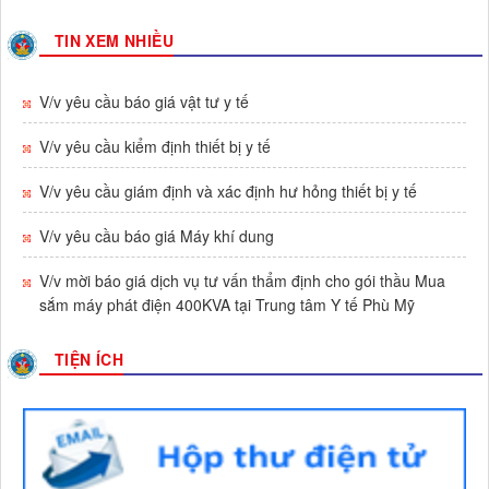
Số :
612/TTYT-KHNVĐD
TIN XEM NHIỀU
Tên :
V/v triển khai Tuần lễ thế giới nuôi con bằng sữa mẹ
năm 2026
Thời gian đăng: 23/07/2026
V/v yêu cầu báo giá vật tư y tế
lượt xem: 99 | lượt tải:35
V/v yêu cầu kiểm định thiết bị y tế
Số :
569/TTYT-TCHC
Tên :
V/v triển khai thực hiện hướng dẫn lập hồ sơ công việc
V/v yêu cầu giám định và xác định hư hỏng thiết bị y tế
và nộp lưu hồ sơ, tài liệu điện tử vào lưu trữ cơ quan
Thời gian đăng: 13/07/2026
V/v yêu cầu báo giá Máy khí dung
lượt xem: 62 | lượt tải:153
V/v mời báo giá dịch vụ tư vấn thẩm định cho gói thầu Mua
Số :
541 / TTYT-KHNVĐD
sắm máy phát điện 400KVA tại Trung tâm Y tế Phù Mỹ
Tên :
V/v triển khai thực hiện Quyết định 1982/QĐ-BYT ngày
01/7/2026 của Bộ Y tế
TIỆN ÍCH
Thời gian đăng: 07/07/2026
lượt xem: 167 | lượt tải:76
Số :
523/TTYT-KHNVĐD
Tên :
V/v phát động tham gia Hội thi Sáng tạo kỹ thuật tỉnh
Gia Lai lần thứ I, giai đoạn 2026 - 2027