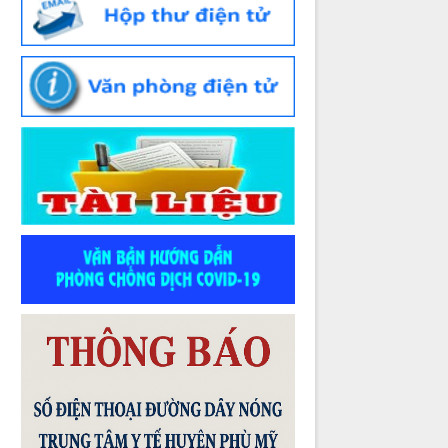
Thời gian đăng: 07/07/2026
lượt xem: 167 | lượt tải:76
Số :
523/TTYT-KHNVĐD
Tên :
V/v phát động tham gia Hội thi
Sáng tạo kỹ thuật tỉnh Gia Lai lần thứ I,
giai đoạn 2026 - 2027
Thời gian đăng: 02/07/2026
lượt xem: 61 | lượt tải:46
Số :
1982 /QĐ-BYT
Tên :
QUYẾT ĐỊNH Ban hành “Hướng
dẫn chuyên môn các biện pháp thực
hiện dinh dưỡng trong phòng bệnh”
Thời gian đăng: 07/07/2026
lượt xem: 263 | lượt tải:81
Số :
1983 /QĐ-BYT
Tên :
QUYẾT ĐỊNH Ban hành “Hướng
dẫn kiểm soát yếu tố nguy cơ, người có
yếu tố nguy cơ, người mắc bệnh không
lây nhiễm tại cộng đồng”