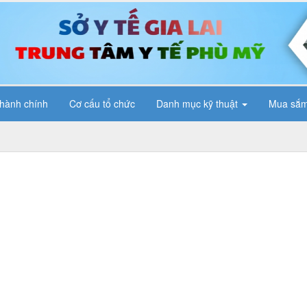
 hành chính
Cơ cấu tổ chức
Danh mục kỹ thuật
Mua sắm