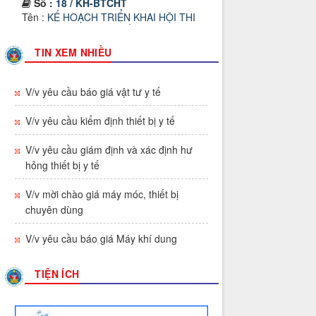
Tên :
KẾ HOẠCH TRIỂN KHAI HỘI THI
SÁNG TẠO KĨ THUẬT TỈNH GIA LAI,
LẦN THỨ I
Thời gian đăng: 02/07/2026
TIN XEM NHIỀU
lượt xem: 56 | lượt tải:47
Số :
612/TTYT-KHNVĐD
V/v yêu cầu báo giá vật tư y tế
Tên :
V/v triển khai Tuần lễ thế giới nuôi
con bằng sữa mẹ năm 2026
V/v yêu cầu kiểm định thiết bị y tế
Thời gian đăng: 23/07/2026
V/v yêu cầu giám định và xác định hư
lượt xem: 98 | lượt tải:34
hỏng thiết bị y tế
Số :
569/TTYT-TCHC
Tên :
V/v triển khai thực hiện hướng dẫn
V/v mời chào giá máy móc, thiết bị
lập hồ sơ công việc và nộp lưu hồ sơ,
chuyên dùng
tài liệu điện tử vào lưu trữ cơ quan
Thời gian đăng: 13/07/2026
V/v yêu cầu báo giá Máy khí dung
lượt xem: 62 | lượt tải:152
Số :
541 / TTYT-KHNVĐD
TIỆN ÍCH
Tên :
V/v triển khai thực hiện Quyết định
1982/QĐ-BYT ngày 01/7/2026 của Bộ Y
tế