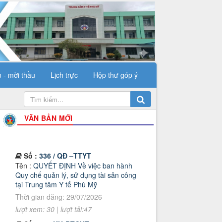
 - mời thầu
Lịch trực
Hộp thư góp ý
VĂN BẢN MỚI
Số :
336 / QĐ –TTYT
Tên :
QUYẾT ĐỊNH Về việc ban hành
Quy chế quản lý, sử dụng tài sản công
tại Trung tâm Y tế Phù Mỹ
Thời gian đăng: 29/07/2026
lượt xem: 30 | lượt tải:47
Số :
18 / KH-BTCHT