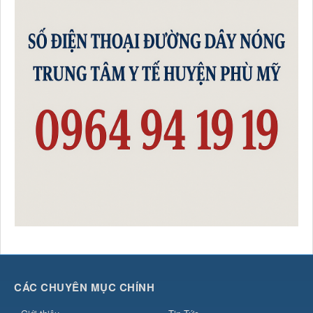
Thời gian đăng: 23/06/2026
lượt xem: 114 | lượt tải:53
Số :
1768 / QĐ-BYT
Tên :
Quyết định Về việc ban hành tài liệu chuyên môn
“Hướng dẫn chẩn đoán và điều trị dinh dưỡng cho người
bệnh ung thư”
Thời gian đăng: 23/06/2026
lượt xem: 159 | lượt tải:67
Số :
32/2023/TT-BYT
Tên :
Thông tư Quy định chi tiết về một số điều của Luật
Khám bệnh, chữa bệnh
Thời gian đăng: 06/05/2026
lượt xem: 533 | lượt tải:1268
Số :
78 / KH-TTYT
Tên :
Kế hoạch Triển khai thực hiện Phong trào thi đua “Đổi
mới sáng tạo, phát triển khoa học công nghệ, chuyển đổi số,
chuyển đổi xanh”
Thời gian đăng: 13/05/2026
CÁC CHUYÊN MỤC CHÍNH
lượt xem: 142 | lượt tải:49