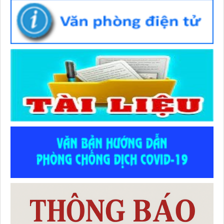
Số :
1982 /QĐ-BYT
Tên :
QUYẾT ĐỊNH Ban hành “Hướng dẫn chuyên môn các
biện pháp thực hiện dinh dưỡng trong phòng bệnh”
Thời gian đăng: 07/07/2026
lượt xem: 259 | lượt tải:81
Số :
1983 /QĐ-BYT
Tên :
QUYẾT ĐỊNH Ban hành “Hướng dẫn kiểm soát yếu tố
nguy cơ, người có yếu tố nguy cơ, người mắc bệnh không lây
nhiễm tại cộng đồng”
Thời gian đăng: 07/07/2026
lượt xem: 268 | lượt tải:101
Số :
2710 / QĐ-UBND
Tên :
QUYẾT ĐỊNH Ban hành Thể lệ Hội thi Sáng tạo Kỹ
thuật tỉnh lần thứ I (2026-2027)
Thời gian đăng: 02/07/2026
lượt xem: 54 | lượt tải:47
Số :
486 / TTYT-KHNVĐD
Tên :
V/v triển khai tài liệu “Hướng dẫn chẩn đoán và điều trị
dinh dưỡng cho người bệnh ung thư”