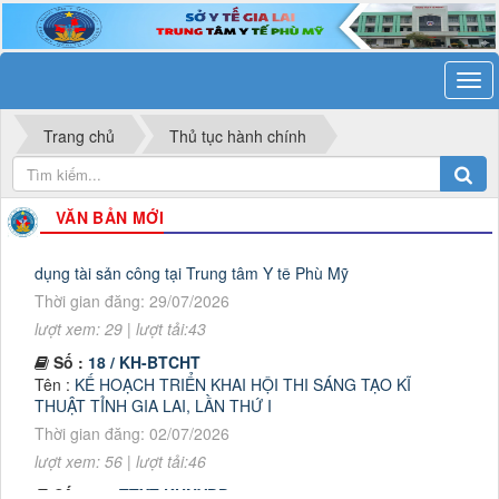
Trang chủ
Thủ tục hành chính
VĂN BẢN MỚI
Số :
336 / QĐ –TTYT
Tên :
QUYẾT ĐỊNH Về việc ban hành Quy chế quản lý, sử
dụng tài sản công tại Trung tâm Y tế Phù Mỹ
Thời gian đăng: 29/07/2026
lượt xem: 29 | lượt tải:43
Số :
18 / KH-BTCHT
Tên :
KẾ HOẠCH TRIỂN KHAI HỘI THI SÁNG TẠO KĨ
THUẬT TỈNH GIA LAI, LẦN THỨ I
Thời gian đăng: 02/07/2026
lượt xem: 56 | lượt tải:46
Số :
612/TTYT-KHNVĐD