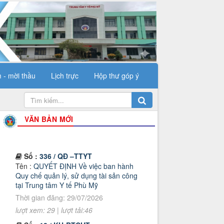
 - mời thầu
Lịch trực
Hộp thư góp ý
VĂN BẢN MỚI
Số :
336 / QĐ –TTYT
Tên :
QUYẾT ĐỊNH Về việc ban hành
Quy chế quản lý, sử dụng tài sản công
tại Trung tâm Y tế Phù Mỹ
Thời gian đăng: 29/07/2026
lượt xem: 29 | lượt tải:46
Số :
18 / KH-BTCHT
Tên :
KẾ HOẠCH TRIỂN KHAI HỘI THI