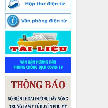
Thời gian đăng: 07/07/2026
lượt xem: 163 | lượt tải:76
Số :
523/TTYT-KHNVĐD
Tên :
V/v phát động tham gia Hội thi
Sáng tạo kỹ thuật tỉnh Gia Lai lần thứ I,
giai đoạn 2026 - 2027
Thời gian đăng: 02/07/2026
lượt xem: 59 | lượt tải:46
Số :
1982 /QĐ-BYT
Tên :
QUYẾT ĐỊNH Ban hành “Hướng
dẫn chuyên môn các biện pháp thực
hiện dinh dưỡng trong phòng bệnh”
Thời gian đăng: 07/07/2026
lượt xem: 261 | lượt tải:81
Số :
1983 /QĐ-BYT
Tên :
QUYẾT ĐỊNH Ban hành “Hướng
dẫn kiểm soát yếu tố nguy cơ, người có
yếu tố nguy cơ, người mắc bệnh không
lây nhiễm tại cộng đồng”
Thời gian đăng: 07/07/2026