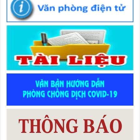
lượt xem: 61 | lượt tải:46
Số :
1982 /QĐ-BYT
Tên :
QUYẾT ĐỊNH Ban hành “Hướng dẫn chuyên môn các
biện pháp thực hiện dinh dưỡng trong phòng bệnh”
Thời gian đăng: 07/07/2026
lượt xem: 264 | lượt tải:81
Số :
1983 /QĐ-BYT
Tên :
QUYẾT ĐỊNH Ban hành “Hướng dẫn kiểm soát yếu tố
nguy cơ, người có yếu tố nguy cơ, người mắc bệnh không lây
nhiễm tại cộng đồng”
Thời gian đăng: 07/07/2026
lượt xem: 283 | lượt tải:106
Số :
2710 / QĐ-UBND
Tên :
QUYẾT ĐỊNH Ban hành Thể lệ Hội thi Sáng tạo Kỹ
thuật tỉnh lần thứ I (2026-2027)
Thời gian đăng: 02/07/2026
lượt xem: 56 | lượt tải:49
Số :
486 / TTYT-KHNVĐD