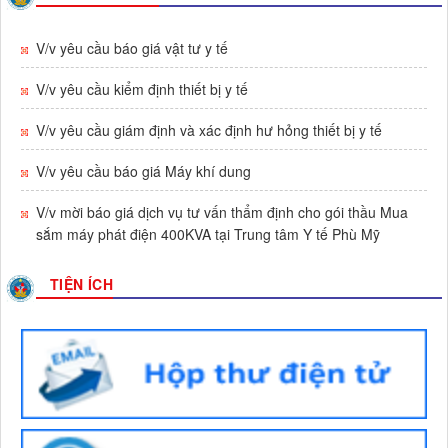
Tên :
V/v triển khai Tuần lễ thế giới nuôi con bằng sữa mẹ
năm 2026
V/v yêu cầu báo giá vật tư y tế
Thời gian đăng: 23/07/2026
V/v yêu cầu kiểm định thiết bị y tế
lượt xem: 100 | lượt tải:39
Số :
569/TTYT-TCHC
V/v yêu cầu giám định và xác định hư hỏng thiết bị y tế
Tên :
V/v triển khai thực hiện hướng dẫn lập hồ sơ công việc
và nộp lưu hồ sơ, tài liệu điện tử vào lưu trữ cơ quan
V/v yêu cầu báo giá Máy khí dung
Thời gian đăng: 13/07/2026
V/v mời báo giá dịch vụ tư vấn thẩm định cho gói thầu Mua
lượt xem: 62 | lượt tải:153
sắm máy phát điện 400KVA tại Trung tâm Y tế Phù Mỹ
Số :
541 / TTYT-KHNVĐD
Tên :
V/v triển khai thực hiện Quyết định 1982/QĐ-BYT ngày
TIỆN ÍCH
01/7/2026 của Bộ Y tế
Thời gian đăng: 07/07/2026
lượt xem: 169 | lượt tải:77
Số :
523/TTYT-KHNVĐD
Tên :
V/v phát động tham gia Hội thi Sáng tạo kỹ thuật tỉnh
Gia Lai lần thứ I, giai đoạn 2026 - 2027
Thời gian đăng: 02/07/2026