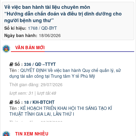
Về việc ban hành tài liệu chuyên môn
“Hướng dẫn chẩn đoán và điều trị dinh dưỡng cho
người bệnh ung thư”
Số kí hiệu:
1768 / QĐ-BYT
Ngày ban hành:
18/06/2026
VĂN BẢN MỚI
Số :
336 / QĐ –TTYT
Tên :
QUYẾT ĐỊNH Về việc ban hành Quy chế quản lý, sử
dụng tài sản công tại Trung tâm Y tế Phù Mỹ
Thời gian đăng: 29/07/2026
lượt xem: 31 | lượt tải:48
Số :
18 / KH-BTCHT
Tên :
KẾ HOẠCH TRIỂN KHAI HỘI THI SÁNG TẠO KĨ
THUẬT TỈNH GIA LAI, LẦN THỨ I
Thời gian đăng: 02/07/2026
lượt xem: 58 | lượt tải:47
TIN XEM NHIỀU
Số :
612/TTYT-KHNVĐD