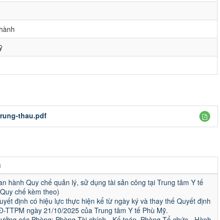
 hành
ỹ
rung-thau.pdf
u
an hành Quy chế quản lý, sử dụng tài sản công tại Trung tâm Y tế
(Quy chế kèm theo)
uyết định có hiệu lực thực hiện kể từ ngày ký và thay thế Quyết định
Đ-TTPM ngày 21/10/2025 của Trung tâm Y tế Phù Mỹ.
rưởng các Phòng: Phòng Tài chính - Kế toán, Phòng Tổ chức - Hành