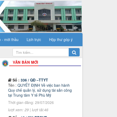
 - mời thầu
Lịch trực
Hộp thư góp ý
VĂN BẢN MỚI
Số :
336 / QĐ –TTYT
Tên :
QUYẾT ĐỊNH Về việc ban hành
Quy chế quản lý, sử dụng tài sản công
tại Trung tâm Y tế Phù Mỹ
Thời gian đăng: 29/07/2026
lượt xem: 29 | lượt tải:46
Số :
18 / KH-BTCHT