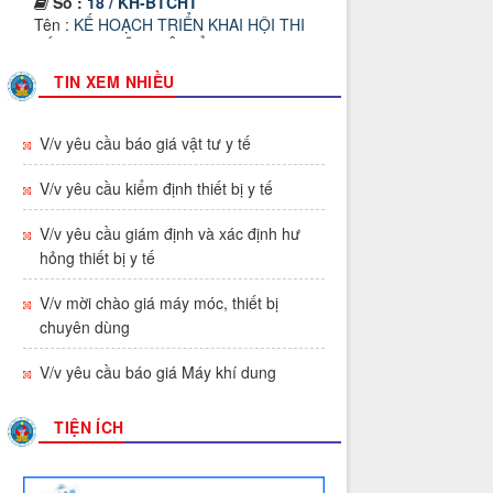
Tên :
KẾ HOẠCH TRIỂN KHAI HỘI THI
SÁNG TẠO KĨ THUẬT TỈNH GIA LAI,
LẦN THỨ I
Thời gian đăng: 02/07/2026
TIN XEM NHIỀU
lượt xem: 56 | lượt tải:46
Số :
612/TTYT-KHNVĐD
V/v yêu cầu báo giá vật tư y tế
Tên :
V/v triển khai Tuần lễ thế giới nuôi
con bằng sữa mẹ năm 2026
V/v yêu cầu kiểm định thiết bị y tế
Thời gian đăng: 23/07/2026
V/v yêu cầu giám định và xác định hư
lượt xem: 95 | lượt tải:34
hỏng thiết bị y tế
Số :
569/TTYT-TCHC
Tên :
V/v triển khai thực hiện hướng dẫn
V/v mời chào giá máy móc, thiết bị
lập hồ sơ công việc và nộp lưu hồ sơ,
chuyên dùng
tài liệu điện tử vào lưu trữ cơ quan
V/v yêu cầu báo giá Máy khí dung
Thời gian đăng: 13/07/2026
lượt xem: 62 | lượt tải:150
TIỆN ÍCH
Số :
541 / TTYT-KHNVĐD
Tên :
V/v triển khai thực hiện Quyết định
1982/QĐ-BYT ngày 01/7/2026 của Bộ Y