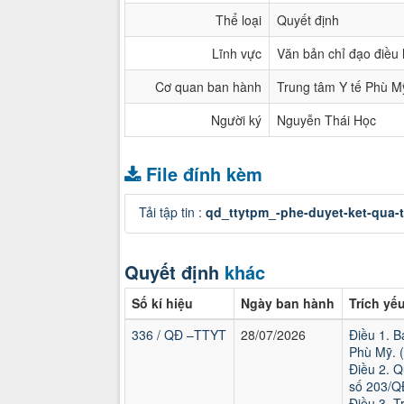
Thể loại
Quyết định
Lĩnh vực
Văn bản chỉ đạo điều
Cơ quan ban hành
Trung tâm Y tế Phù M
Người ký
Nguyễn Thái Học
File đính kèm
Tải tập tin :
qd_ttytpm_-phe-duyet-ket-qua-t
Quyết định
khác
Số kí hiệu
Ngày ban hành
Trích yế
336 / QĐ –TTYT
28/07/2026
Điều 1. B
Phù Mỹ. 
Điều 2. Q
số 203/Q
Điều 3. T