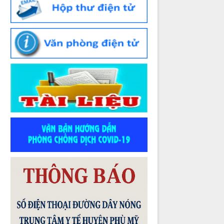
tế
Thời gian đăng: 07/07/2026
lượt xem: 163 | lượt tải:76
Số :
523/TTYT-KHNVĐD
Tên :
V/v phát động tham gia Hội thi
Sáng tạo kỹ thuật tỉnh Gia Lai lần thứ I,
giai đoạn 2026 - 2027
Thời gian đăng: 02/07/2026
lượt xem: 59 | lượt tải:46
Số :
1982 /QĐ-BYT
Tên :
QUYẾT ĐỊNH Ban hành “Hướng
dẫn chuyên môn các biện pháp thực
hiện dinh dưỡng trong phòng bệnh”
Thời gian đăng: 07/07/2026
lượt xem: 260 | lượt tải:81
Số :
1983 /QĐ-BYT
Tên :
QUYẾT ĐỊNH Ban hành “Hướng
dẫn kiểm soát yếu tố nguy cơ, người có
yếu tố nguy cơ, người mắc bệnh không