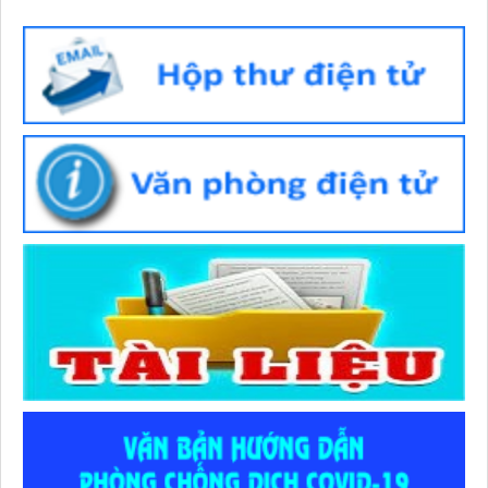
lượt xem: 101 | lượt tải:39
Số :
569/TTYT-TCHC
Tên :
V/v triển khai thực hiện hướng dẫn lập hồ sơ công việc
và nộp lưu hồ sơ, tài liệu điện tử vào lưu trữ cơ quan
Thời gian đăng: 13/07/2026
lượt xem: 64 | lượt tải:157
Số :
541 / TTYT-KHNVĐD
Tên :
V/v triển khai thực hiện Quyết định 1982/QĐ-BYT ngày
01/7/2026 của Bộ Y tế
Thời gian đăng: 07/07/2026
lượt xem: 171 | lượt tải:78
Số :
523/TTYT-KHNVĐD
Tên :
V/v phát động tham gia Hội thi Sáng tạo kỹ thuật tỉnh
Gia Lai lần thứ I, giai đoạn 2026 - 2027
Thời gian đăng: 02/07/2026
lượt xem: 62 | lượt tải:46
Số :
1982 /QĐ-BYT