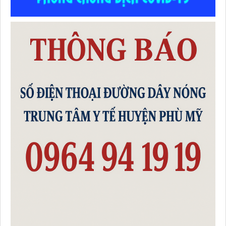
Tên :
QUYẾT ĐỊNH Ban hành “Hướng dẫn chuyên môn các
biện pháp thực hiện dinh dưỡng trong phòng bệnh”
Thời gian đăng: 07/07/2026
lượt xem: 270 | lượt tải:81
Số :
1983 /QĐ-BYT
Tên :
QUYẾT ĐỊNH Ban hành “Hướng dẫn kiểm soát yếu tố
nguy cơ, người có yếu tố nguy cơ, người mắc bệnh không lây
nhiễm tại cộng đồng”
Thời gian đăng: 07/07/2026
lượt xem: 288 | lượt tải:109
Số :
2710 / QĐ-UBND
Tên :
QUYẾT ĐỊNH Ban hành Thể lệ Hội thi Sáng tạo Kỹ
thuật tỉnh lần thứ I (2026-2027)
Thời gian đăng: 02/07/2026
lượt xem: 57 | lượt tải:49
Số :
486 / TTYT-KHNVĐD
Tên :
V/v triển khai tài liệu “Hướng dẫn chẩn đoán và điều trị
dinh dưỡng cho người bệnh ung thư”
Thời gian đăng: 23/06/2026