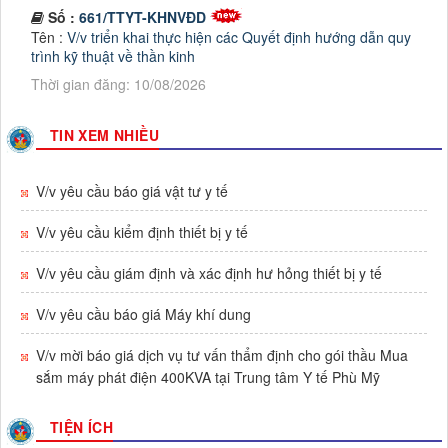
Số :
661/TTYT-KHNVĐD
Tên :
V/v triển khai thực hiện các Quyết định hướng dẫn quy
trình kỹ thuật về thần kinh
Thời gian đăng: 10/08/2026
lượt xem: 8 | lượt tải:2
Số :
336 / QĐ –TTYT
TIN XEM NHIỀU
Tên :
QUYẾT ĐỊNH Về việc ban hành Quy chế quản lý, sử
dụng tài sản công tại Trung tâm Y tế Phù Mỹ
V/v yêu cầu báo giá vật tư y tế
Thời gian đăng: 29/07/2026
lượt xem: 32 | lượt tải:48
V/v yêu cầu kiểm định thiết bị y tế
Số :
18 / KH-BTCHT
V/v yêu cầu giám định và xác định hư hỏng thiết bị y tế
Tên :
KẾ HOẠCH TRIỂN KHAI HỘI THI SÁNG TẠO KĨ
THUẬT TỈNH GIA LAI, LẦN THỨ I
V/v yêu cầu báo giá Máy khí dung
Thời gian đăng: 02/07/2026
lượt xem: 60 | lượt tải:48
V/v mời báo giá dịch vụ tư vấn thẩm định cho gói thầu Mua
sắm máy phát điện 400KVA tại Trung tâm Y tế Phù Mỹ
Số :
612/TTYT-KHNVĐD
Tên :
V/v triển khai Tuần lễ thế giới nuôi con bằng sữa mẹ
năm 2026
TIỆN ÍCH
Thời gian đăng: 23/07/2026